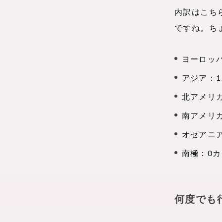
内訳はこち
ですね。ち
ヨーロッパ
アジア：1
北アメリ
南アメリカ
オセアニア
南極：0カ
何度でも