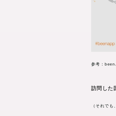
参考：bee
訪問した
（それでも