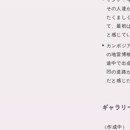
インド：
その人達
たくまし
て、最初
と感じて
カンボジ
の地雷博
途中で出
凹の道路
だと感じ
ギャラリ
（作成中）