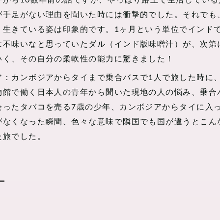
今から10数年前の話ですが、やっぱり路上で生活している
が手足がない理由を聞いた時には衝撃的でした。それでも
く生きている姿は印象的です。1ヶ月という単位でインド
は不味いなと思っていたダル（インド版味噌汁）が、次第
いく、その自分の柔軟性の能力に驚きました！
ア：カンボジアからタイまで乗合バスで1人で旅した時に
物館で働く日本人の青年から聞いた現地の人の悩み、乗合
会ったタバコを売る7歳の少年、カンボジアからタイに入
がなくなった瞬間、色々な意味で隣国でも国が違うとこん
た旅でした。
ー