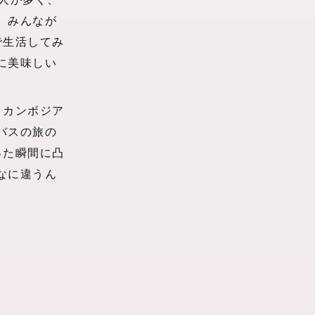
人が多く、
、みんなが
で生活してみ
に美味しい
、カンボジア
バスの旅の
った瞬間に凸
なに違うん