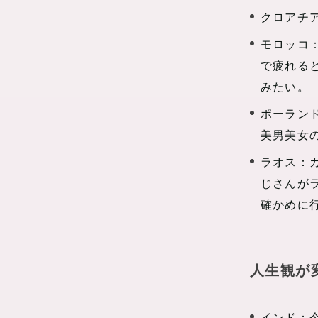
クロアチ
モロッコ
で疲れる
みたい。
ポーラン
美男美女
ラオス：
じさんが
確かめに
人生観が